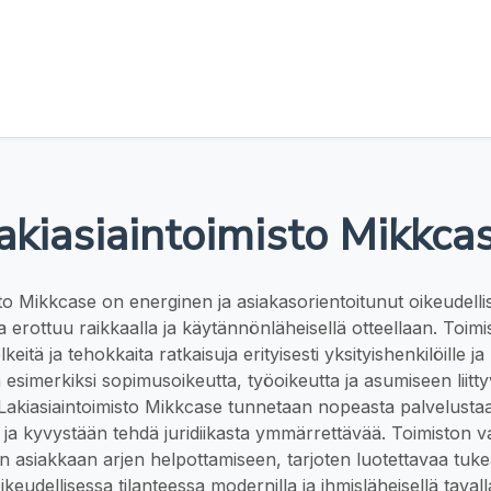
akiasiaintoimisto Mikkca
sto Mikkcase on energinen ja asiakasorientoitunut oikeudelli
ka erottuu raikkaalla ja käytännönläheisellä otteellaan. Toimi
eitä ja tehokkaita ratkaisuja erityisesti yksityishenkilöille ja 
 esimerkiksi sopimusoikeutta, työoikeutta ja asumiseen liittyvi
Lakiasiaintoimisto Mikkcase tunnetaan nopeasta palvelusta
 ja kyvystään tehdä juridiikasta ymmärrettävää. Toimiston
n asiakkaan arjen helpottamiseen, tarjoten luotettavaa tuke
ikeudellisessa tilanteessa modernilla ja ihmisläheisellä tavall