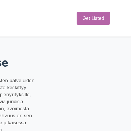
Get Listed
se
sten palveluiden
sto keskittyy
pienyrityksille,
ä juridisia
an, avoimesta
 vahvuus on sen
a jokaisessa
a.