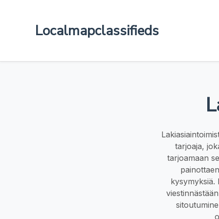
Localmapclassifieds
L
Lakiasiaintoimi
tarjoaja, jo
tarjoamaan selk
painottaen
kysymyksiä. 
viestinnästään
sitoutumine
o