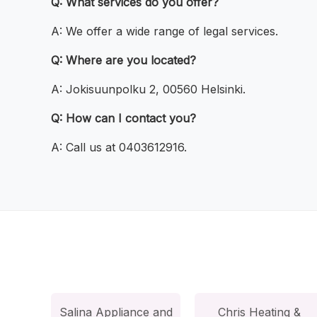
Q: What services do you offer?
A: We offer a wide range of legal services.
Q: Where are you located?
A: Jokisuunpolku 2, 00560 Helsinki.
Q: How can I contact you?
A: Call us at 0403612916.
Salina Appliance and
Chris Heating &